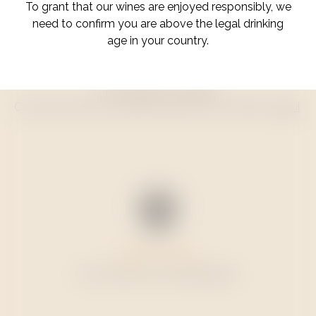
To grant that our wines are enjoyed responsibly, we
need to confirm you are above the legal drinking
age in your country.
ENTREGAS EM 3-5 DIAS
Em Portugal continental.
Consulte tempos estimados para resto de destinos
aqui
.
COMPRA SEGURA
Encomende com tranquilidade.