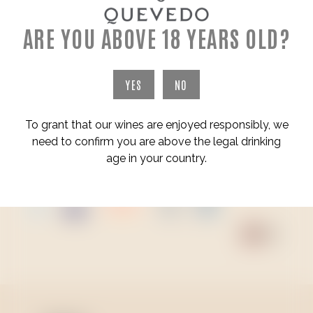
APOIO AO CLIENTE
ARE YOU ABOVE 18 YEARS OLD?
Contacte-nos por e-mail ou telefone.
YES
NO
To grant that our wines are enjoyed responsibly, we
MÉTODOS DE PAGAMENTO
need to confirm you are above the legal drinking
age in your country.