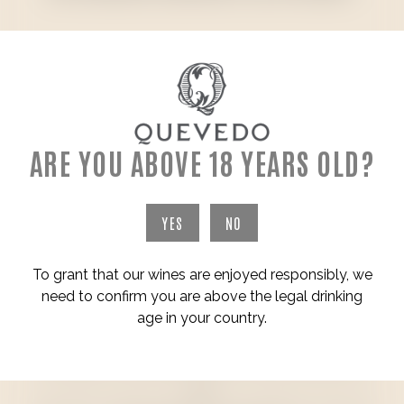
VER GAMA COMPLETA
ARE YOU ABOVE 18 YEARS OLD?
YES
NO
To grant that our wines are enjoyed responsibly, we
need to confirm you are above the legal drinking
age in your country.
ENVIO GRATUITO
A Portugal continental em encomendas superiores a
75€.