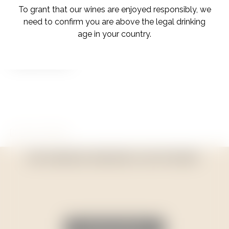
To grant that our wines are enjoyed responsibly, we
need to confirm you are above the legal drinking
age in your country.
COMENTÁRIOS
FICHA TÉCNICA
NÃO CONSEGUIU ENCONTRAR O QUE PRETENDE?
VER GAMA COMPLETA